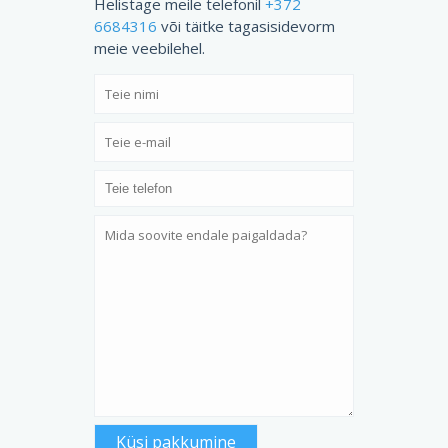
Helistage meile telefonil
+372
6684316
või täitke tagasisidevorm
meie veebilehel.