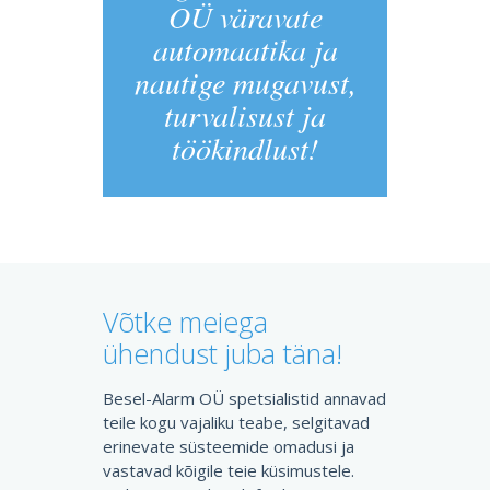
OÜ väravate
automaatika ja
nautige mugavust,
turvalisust ja
töökindlust!
Võtke meiega
ühendust juba täna!
Besel-Alarm OÜ spetsialistid annavad
teile kogu vajaliku teabe, selgitavad
erinevate süsteemide omadusi ja
vastavad kõigile teie küsimustele.