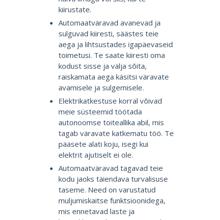
kiirustate.
Automaatväravad avanevad ja
sulguvad kiiresti, säästes teie
aega ja lihtsustades igapäevaseid
toimetusi. Te saate kiiresti oma
kodust sisse ja välja sõita,
raiskamata aega käsitsi väravate
avamisele ja sulgemisele.
Elektrikatkestuse korral võivad
meie süsteemid töötada
autonoomse toiteallika abil, mis
tagab väravate katkematu töö. Te
pääsete alati koju, isegi kui
elektrit ajutiselt ei ole.
Automaatväravad tagavad teie
kodu jaoks täiendava turvalisuse
taseme. Need on varustatud
muljumiskaitse funktsioonidega,
mis ennetavad laste ja