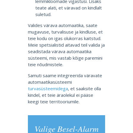
lemmikloomade vigastusi. Lisaks
teate alati, et väravad on kindlalt
suletud.
Valides värava automaatika, saate
mugavuse, turvalisuse ja kindluse, et
teie kodu on igas olukorras kaitstud.
Meie spetsialistid aitavad teil valida ja
seadistada värava automaatika
süsteemi, mis vastab kõige paremini
teie nõudmistele.
Samuti saame integreerida väravate
automaatikasüsteemi
turvasüsteemidega
, et saaksite olla
kindel, et teie äraolekul ei pääse
keegi teie territooriumile.
Valige Besel-Alarm