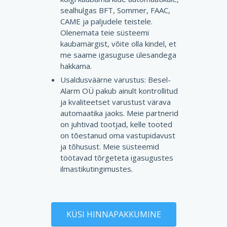
sealhulgas BFT, Sommer, FAAC,
CAME ja paljudele teistele.
Olenemata teie süsteemi
kaubamärgist, võite olla kindel, et
me saame igasuguse ülesandega
hakkama.
Usaldusväärne varustus: Besel-
Alarm OÜ pakub ainult kontrollitud
ja kvaliteetset varustust värava
automaatika jaoks. Meie partnerid
on juhtivad tootjad, kelle tooted
on tõestanud oma vastupidavust
ja tõhusust. Meie süsteemid
töötavad tõrgeteta igasugustes
ilmastikutingimustes.
KÜSI HINNAPAKKUMINE