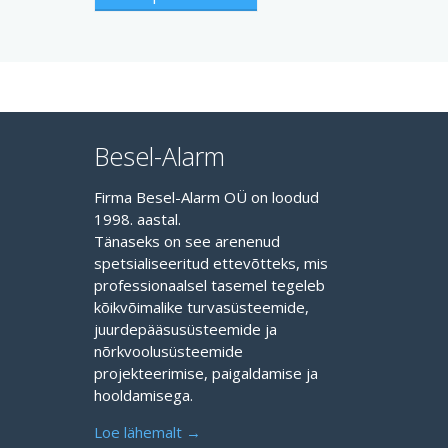
Besel-Alarm
Firma Besel-Alarm OÜ on loodud
1998. aastal.
Tänaseks on see arenenud
spetsialiseeritud ettevõtteks, mis
professionaalsel tasemel tegeleb
kõikvõimalike turvasüsteemide,
juurdepääsusüsteemide ja
nõrkvoolusüsteemide
projekteerimise, paigaldamise ja
hooldamisega.
Loe lähemalt →