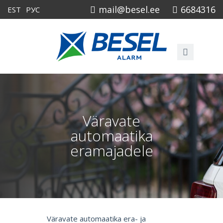
mail@besel.ee
6684316
EST
РУС
Väravate
automaatika
eramajadele
Väravate automaatika era- ja