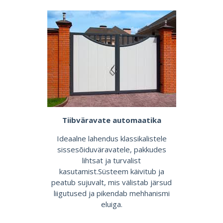
Tiibväravate automaatika
Ideaalne lahendus klassikalistele
sissesõiduväravatele, pakkudes
lihtsat ja turvalist
kasutamist.Süsteem käivitub ja
peatub sujuvalt, mis välistab järsud
liigutused ja pikendab mehhanismi
eluiga.