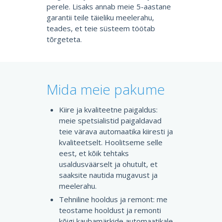
perele. Lisaks annab meie 5-aastane
garantii teile täieliku meelerahu,
teades, et teie süsteem töötab
tõrgeteta.
Mida meie pakume
Kiire ja kvaliteetne paigaldus:
meie spetsialistid paigaldavad
teie värava automaatika kiiresti ja
kvaliteetselt. Hoolitseme selle
eest, et kõik tehtaks
usaldusväärselt ja ohutult, et
saaksite nautida mugavust ja
meelerahu.
Tehniline hooldus ja remont: me
teostame hooldust ja remonti
kõigi kaubamärkide automaatikale,