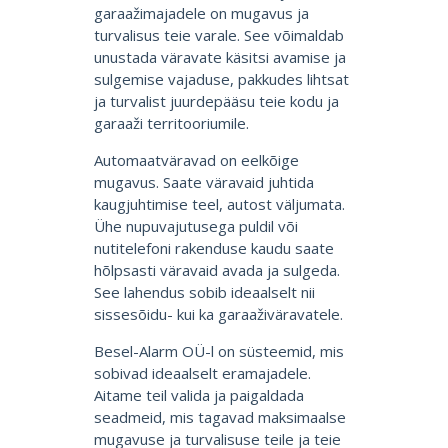
garaažimajadele on mugavus ja
turvalisus teie varale. See võimaldab
unustada väravate käsitsi avamise ja
sulgemise vajaduse, pakkudes lihtsat
ja turvalist juurdepääsu teie kodu ja
garaaži territooriumile.
Automaatväravad on eelkõige
mugavus. Saate väravaid juhtida
kaugjuhtimise teel, autost väljumata.
Ühe nupuvajutusega puldil või
nutitelefoni rakenduse kaudu saate
hõlpsasti väravaid avada ja sulgeda.
See lahendus sobib ideaalselt nii
sissesõidu- kui ka garaaživäravatele.
Besel-Alarm OÜ-l on süsteemid, mis
sobivad ideaalselt eramajadele.
Aitame teil valida ja paigaldada
seadmeid, mis tagavad maksimaalse
mugavuse ja turvalisuse teile ja teie