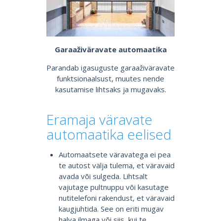
Garaaživäravate automaatika
Parandab igasuguste garaaživäravate
funktsionaalsust, muutes nende
kasutamise lihtsaks ja mugavaks.
Eramaja väravate
automaatika eelised
Automaatsete väravatega ei pea
te autost välja tulema, et väravaid
avada või sulgeda. Lihtsalt
vajutage pultnuppu või kasutage
nutitelefoni rakendust, et väravaid
kaugjuhtida. See on eriti mugav
halva ilmaga või siis, kui te